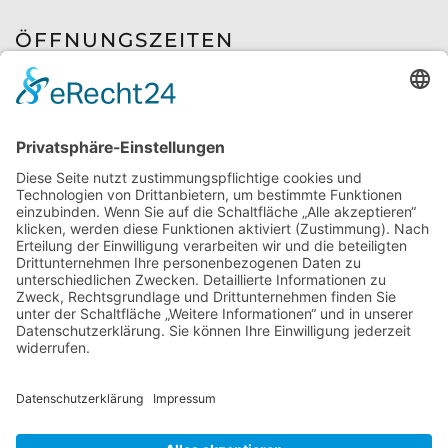
ÖFFNUNGSZEITEN
Mo. - Fr.
8:00 - 12:30 Uhr | 13.30 - 18 Uhr
Sa.
8:30 - 12:30 Uhr
PRODUKTE
Farben & Lacke
Autolacke
Malerbedarf
Industrielacke
Dachfarben
Bodenbeläge