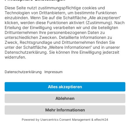
ÖFFNUNGSZEITEN
Mo. - Fr.
8:00 - 12:30 Uhr | 13.30 - 18 Uhr
Sa.
8:30 - 12:30 Uhr
PRODUKTE
Farben & Lacke
Autolacke
Malerbedarf
Industrielacke
Dachfarben
Bodenbeläge
Heimtextilien